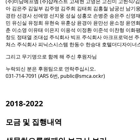
(주)미담에프엠 (주)샵캐스트 고세현 고영은 고진미 고헌식/
아 김은주 김일부 김주영 김주희 김태희 김홍철 남궁선 남기웅
경란 선경사 선애영 선지웅 성실 성홍모 손병준 송은주 신영
민 유신실 유정희 유현숙 유훈상 윤경아 윤만선 윤소정 윤연화
춘 이소영 이유태 이은지 이응석 이정환 이준석 이찬형 이화평
창도 정태열 조대섭 주식회사 빅프 주식회사 아크프로덕션 주
쳐스 주식회사 피닉스시스템 한동수 한승대 호텔더디자이너
그리고 무기명으로 함께 해 주신 후원자님
누락되신 분은 후원팀으로 연락주십시오.
031-714-7091 (ARS 6번, public@smca.or.kr)
2018-2022
모금 및 집행내역