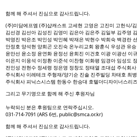
함께 해 주셔서 진심으로 감사드립니다.
(주)미담에프엠 (주)샵캐스트 고세현 고영은 고진미 고헌식/
김선경 김선아 김성진 김영미 김은아 김은주 김일부 김주영 
박영진 박은조 박인성 박인혜 박재은 박현수 박희숙 백경란 
안정호 양석현 양희곤 오진숙 온누리교회 왕훈식 우성관 유승
윤만선 윤소정 윤연화 윤정선 윤희진 이건호 이광 이광선 이
이은지 이응석 이정환 이준석 이찬형 이화평 임경아 임성도 
전인성 전현수 정세령 정은영 정창도 정태열 조대섭 주식회
주식회사 이레테크 주형재/양기순 진솔 진주빌딩 차태호 최
주식회사 피닉스시스템 한동수 한승대 호텔더디자이너스리즈
그리고 무기명으로 함께 해 주신 후원자님
누락되신 분은 후원팀으로 연락주십시오.
031-714-7091 (ARS 6번, public@smca.or.kr)
함께 해 주셔서 진심으로 감사드립니다.