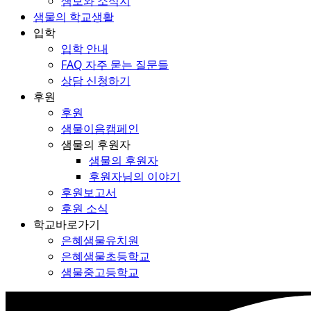
샘보와 소식지
샘물의 학교생활
입학
입학 안내
FAQ 자주 묻는 질문들
상담 신청하기
후원
후원
샘물이음캠페인
샘물의 후원자
샘물의 후원자
후원자님의 이야기
후원보고서
후원 소식
학교바로가기
은혜샘물유치원
은혜샘물초등학교
샘물중고등학교