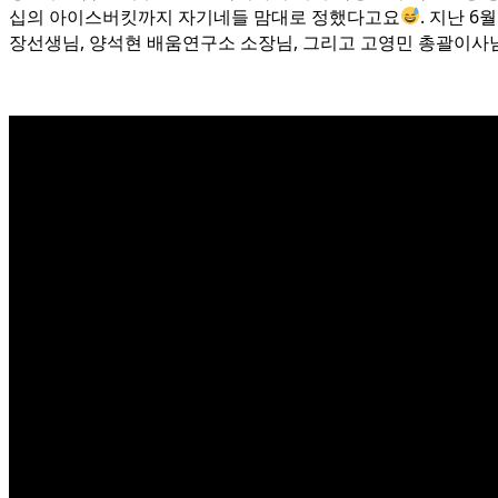
십의 아이스버킷까지 자기네들 맘대로 정했다고요
. 지난 
장선생님, 양석현 배움연구소 소장님, 그리고 고영민 총괄이사