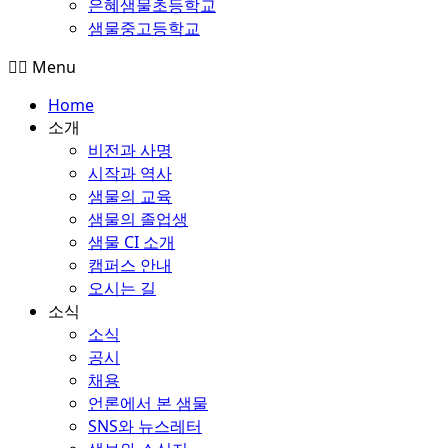
은혜샘물초등학교
샘물중고등학교
Menu
Home
소개
비전과 사명
시작과 역사
샘물의 교육
샘물의 졸업생
샘물 CI 소개
캠퍼스 안내
오시는 길
소식
소식
공시
채용
언론에서 본 샘물
SNS와 뉴스레터