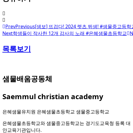
Prev
Previous
[샘보] 뜨겁다! 2024 렛츠 뛰샘! #샘물중고등학
Next
학생들이 작사한 12개 감사의 노래 #은혜샘물초등학교
N
목록보기
샘물배움공동체
Saemmul christian academy
은혜샘물유치원 은혜샘물초등학교 샘물중고등학교
은혜샘물초등학교와 샘물중고등학교는 경기도교육청 등록 대
안교육기관입니다.