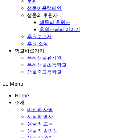
후원
샘물이음캠페인
샘물의 후원자
샘물의 후원자
후원자님의 이야기
후원보고서
후원 소식
학교바로가기
은혜샘물유치원
은혜샘물초등학교
샘물중고등학교
Menu
Home
소개
비전과 사명
시작과 역사
샘물의 교육
샘물의 졸업생
샘물 CI 소개