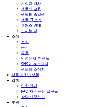
시작과 역사
샘물의 교육
샘물의 졸업생
샘물 CI 소개
캠퍼스 안내
오시는 길
소식
소식
공시
채용
언론에서 본 샘물
SNS와 뉴스레터
샘보와 소식지
샘물의 학교생활
입학
입학 안내
FAQ 자주 묻는 질문들
상담 신청하기
후원