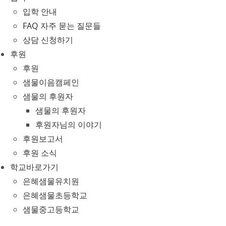
입학 안내
FAQ 자주 묻는 질문들
상담 신청하기
후원
후원
샘물이음캠페인
샘물의 후원자
샘물의 후원자
후원자님의 이야기
후원보고서
후원 소식
학교바로가기
은혜샘물유치원
은혜샘물초등학교
샘물중고등학교