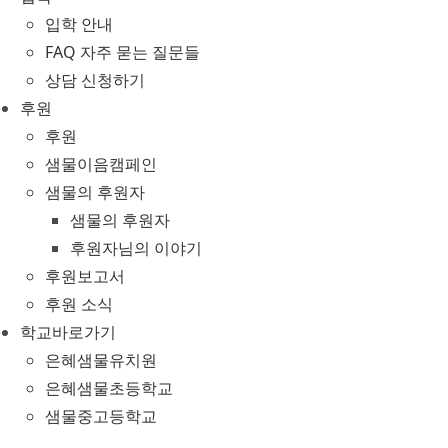
입학 안내
FAQ 자주 묻는 질문들
상담 신청하기
후원
후원
샘물이음캠페인
샘물의 후원자
샘물의 후원자
후원자님의 이야기
후원보고서
후원 소식
학교바로가기
은혜샘물유치원
은혜샘물초등학교
샘물중고등학교