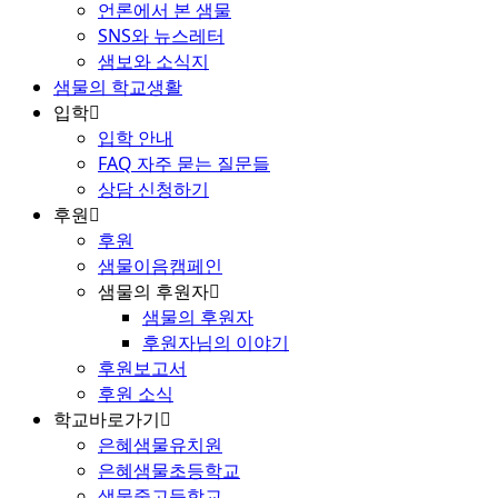
언론에서 본 샘물
SNS와 뉴스레터
샘보와 소식지
샘물의 학교생활
입학
입학 안내
FAQ 자주 묻는 질문들
상담 신청하기
후원
후원
샘물이음캠페인
샘물의 후원자
샘물의 후원자
후원자님의 이야기
후원보고서
후원 소식
학교바로가기
은혜샘물유치원
은혜샘물초등학교
샘물중고등학교