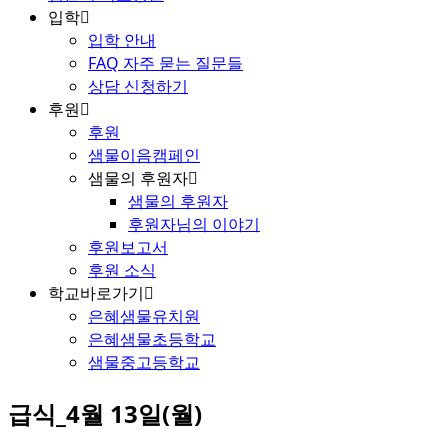
입학
입학 안내
FAQ 자주 묻는 질문들
상담 신청하기
후원
후원
샘물이음캠페인
샘물의 후원자
샘물의 후원자
후원자님의 이야기
후원보고서
후원 소식
학교바로가기
은혜샘물유치원
은혜샘물초등학교
샘물중고등학교
급식_4월 13일(월)