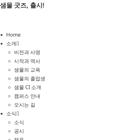
Skip
샘물 굿즈, 출시!
to
content
Home
소개
비전과 사명
시작과 역사
샘물의 교육
샘물의 졸업생
샘물 CI 소개
캠퍼스 안내
오시는 길
소식
소식
공시
채용