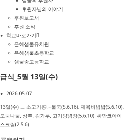
샘물의 후원자
후원자님의 이야기
후원보고서
후원 소식
학교바로가기
은혜샘물유치원
은혜샘물초등학교
샘물중고등학교
급식_5월 13일(수)
2026-05-07
13일(수) ㅡ 소고기콩나물국(5.6.16). 제육비빔밥(5.6.10).
모둠나물, 상추, 김가루, 고기양념장(5.6.10). 싸만코아이
스크림(2.5.6)