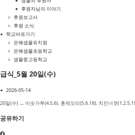
샘물의 후원자
후원자님의 이야기
후원보고서
후원 소식
학교바로가기
은혜샘물유치원
은혜샘물초등학교
샘물중고등학교
급식_5월 20일(수)
2026-05-14
20일(수) ㅡ 미숫가루(4.5.6). 훈제오리(5.6.18). 치킨너겟(1.2.5.15
공유하기