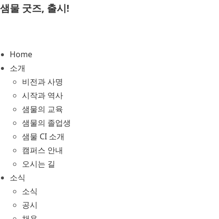
Skip
샘물 굿즈, 출시!
to
content
Home
소개
비전과 사명
시작과 역사
샘물의 교육
샘물의 졸업생
샘물 CI 소개
캠퍼스 안내
오시는 길
소식
소식
공시
채용