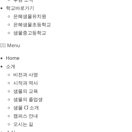
학교바로가기
은혜샘물유치원
은혜샘물초등학교
샘물중고등학교
Menu
Home
소개
비전과 사명
시작과 역사
샘물의 교육
샘물의 졸업생
샘물 CI 소개
캠퍼스 안내
오시는 길