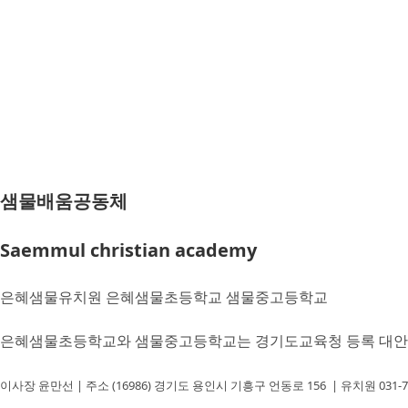
샘물배움공동체
Saemmul christian academy
은혜샘물유치원 은혜샘물초등학교 샘물중고등학교
은혜샘물초등학교와 샘물중고등학교는 경기도교육청 등록 대
이사장 윤만선 | 주소 (16986) 경기도 용인시 기흥구 언동로 156 | 유치원 031-7