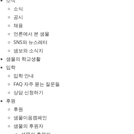
소식
소식
공시
채용
언론에서 본 샘물
SNS와 뉴스레터
샘보와 소식지
샘물의 학교생활
입학
입학 안내
FAQ 자주 묻는 질문들
상담 신청하기
후원
후원
샘물이음캠페인
샘물의 후원자