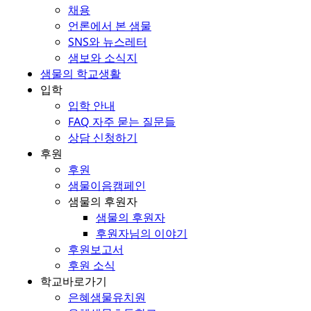
채용
언론에서 본 샘물
SNS와 뉴스레터
샘보와 소식지
샘물의 학교생활
입학
입학 안내
FAQ 자주 묻는 질문들
상담 신청하기
후원
후원
샘물이음캠페인
샘물의 후원자
샘물의 후원자
후원자님의 이야기
후원보고서
후원 소식
학교바로가기
은혜샘물유치원