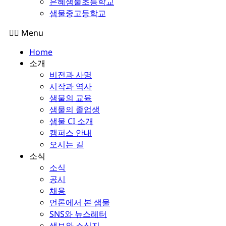
은혜샘물초등학교
샘물중고등학교
Menu
Home
소개
비전과 사명
시작과 역사
샘물의 교육
샘물의 졸업생
샘물 CI 소개
캠퍼스 안내
오시는 길
소식
소식
공시
채용
언론에서 본 샘물
SNS와 뉴스레터
샘보와 소식지