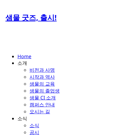
Skip
to
샘물 굿즈, 출시!
content
Home
소개
비전과 사명
시작과 역사
샘물의 교육
샘물의 졸업생
샘물 CI 소개
캠퍼스 안내
오시는 길
소식
소식
공시