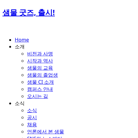
Skip
샘물 굿즈, 출시!
to
content
Home
소개
비전과 사명
시작과 역사
샘물의 교육
샘물의 졸업생
샘물 CI 소개
캠퍼스 안내
오시는 길
소식
소식
공시
채용
언론에서 본 샘물