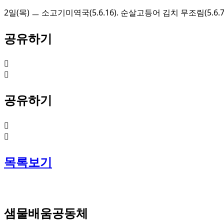
2일(목) ㅡ 소고기미역국(5.6.16). 순살고등어 김치 무조림(5.6.7.
공유하기
공유하기
목록보기
샘물배움공동체