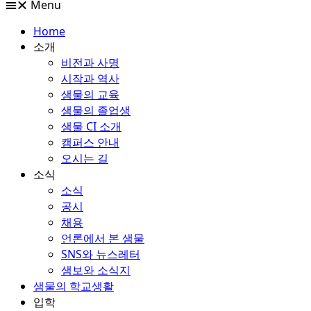
Menu
Home
소개
비전과 사명
시작과 역사
샘물의 교육
샘물의 졸업생
샘물 CI 소개
캠퍼스 안내
오시는 길
소식
소식
공시
채용
언론에서 본 샘물
SNS와 뉴스레터
샘보와 소식지
샘물의 학교생활
입학