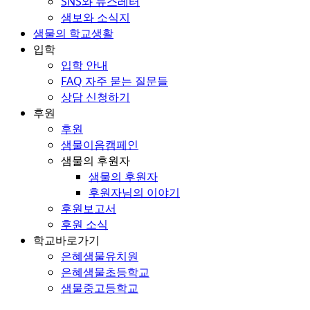
SNS와 뉴스레터
샘보와 소식지
샘물의 학교생활
입학
입학 안내
FAQ 자주 묻는 질문들
상담 신청하기
후원
후원
샘물이음캠페인
샘물의 후원자
샘물의 후원자
후원자님의 이야기
후원보고서
후원 소식
학교바로가기
은혜샘물유치원
은혜샘물초등학교
샘물중고등학교