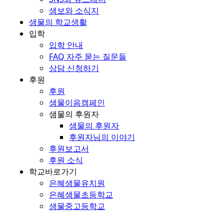
샘보와 소식지
샘물의 학교생활
입학
입학 안내
FAQ 자주 묻는 질문들
상담 신청하기
후원
후원
샘물이음캠페인
샘물의 후원자
샘물의 후원자
후원자님의 이야기
후원보고서
후원 소식
학교바로가기
은혜샘물유치원
은혜샘물초등학교
샘물중고등학교