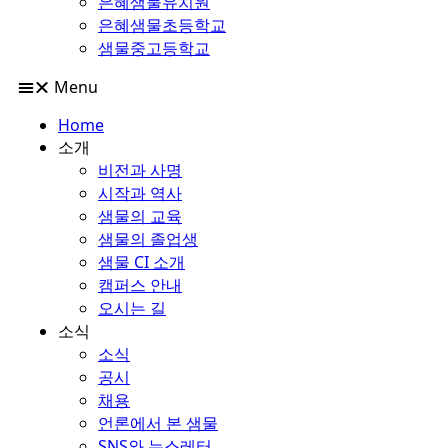
은혜샘물유치원
은혜샘물초등학교
샘물중고등학교
Menu
Home
소개
비전과 사명
시작과 역사
샘물의 교육
샘물의 졸업생
샘물 CI 소개
캠퍼스 안내
오시는 길
소식
소식
공시
채용
언론에서 본 샘물
SNS와 뉴스레터