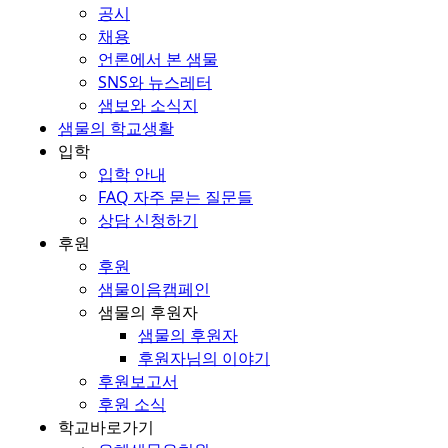
공시
채용
언론에서 본 샘물
SNS와 뉴스레터
샘보와 소식지
샘물의 학교생활
입학
입학 안내
FAQ 자주 묻는 질문들
상담 신청하기
후원
후원
샘물이음캠페인
샘물의 후원자
샘물의 후원자
후원자님의 이야기
후원보고서
후원 소식
학교바로가기