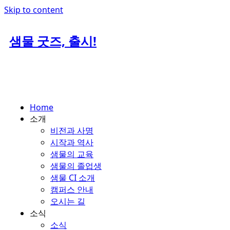
Skip to content
샘물 굿즈, 출시!
Home
소개
비전과 사명
시작과 역사
샘물의 교육
샘물의 졸업생
샘물 CI 소개
캠퍼스 안내
오시는 길
소식
소식