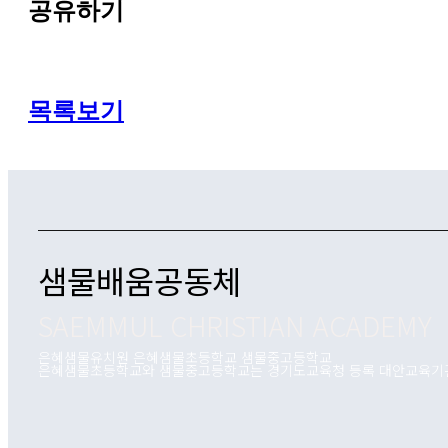
공유하기
목록보기
샘물배움공동체
SAEMMUL CHRISTIAN ACADEMY
은혜샘물유치원 은혜샘물초등학교 샘물중고등학교
은혜샘물초등학교와 샘물중고등학교는 경기도교육청 등록 대안교육기