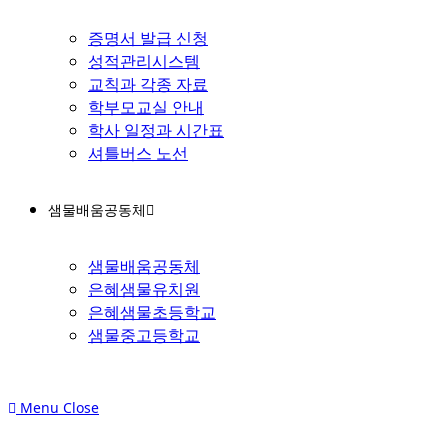
증명서 발급 신청
성적관리시스템
교칙과 각종 자료
학부모교실 안내
학사 일정과 시간표
셔틀버스 노선
샘물배움공동체
샘물배움공동체
은혜샘물유치원
은혜샘물초등학교
샘물중고등학교
Menu
Close