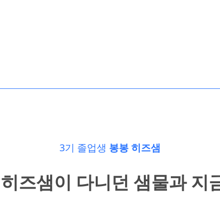
3기 졸업생
봉봉 히즈샘
전 히즈샘이 다니던 샘물과 지