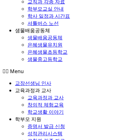
교칙과 각종 자료
학부모교실 안내
학사 일정과 시간표
셔틀버스 노선
샘물배움공동체
샘물배움공동체
은혜샘물유치원
은혜샘물초등학교
샘물중고등학교
Menu
교장선생님 인사
교육과정과 교사
교육과정과 교사
창의적 체험교육
학교생활 이야기
학부모 지원
증명서 발급 신청
성적관리시스템