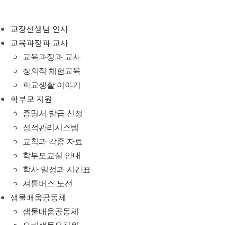
Skip
to
교장선생님 인사
content
교육과정과 교사
교육과정과 교사
창의적 체험교육
학교생활 이야기
학부모 지원
증명서 발급 신청
성적관리시스템
교칙과 각종 자료
학부모교실 안내
학사 일정과 시간표
셔틀버스 노선
샘물배움공동체
샘물배움공동체