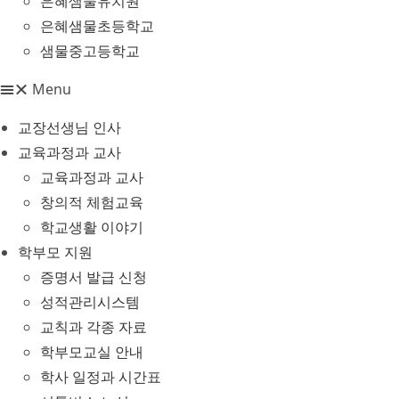
은혜샘물유치원
은혜샘물초등학교
샘물중고등학교
Menu
교장선생님 인사
교육과정과 교사
교육과정과 교사
창의적 체험교육
학교생활 이야기
학부모 지원
증명서 발급 신청
성적관리시스템
교칙과 각종 자료
학부모교실 안내
학사 일정과 시간표