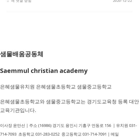
미
에 댓글 닫힘
2020-12-22
얀
마
에
서
온
편
지:
초
등
5
학
년
샘물배움공동체
2020
세
품
아
이
Saemmul christian academy
야
기
#
은
은혜샘물유치원 은혜샘물초등학교 샘물중고등학교
혜
샘
물
은혜샘물초등학교와 샘물중고등학교는 경기도교육청 등록 대안
초
등
학
교육기관입니다.
교
이사장 윤만선 | 주소 (16986) 경기도 용인시 기흥구 언동로 156 | 유치원 031-
714-7093
초등학교 031-283-0252
중고등학교 031-714-7091
| 메일