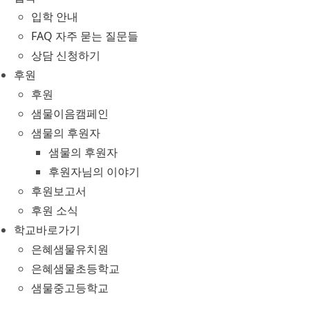
입학 안내
FAQ 자주 묻는 질문들
상담 신청하기
후원
후원
샘물이음캠페인
샘물의 후원자
샘물의 후원자
후원자님의 이야기
후원보고서
후원 소식
학교바로가기
은혜샘물유치원
은혜샘물초등학교
샘물중고등학교