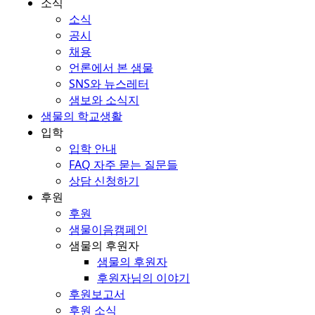
소식
소식
공시
채용
언론에서 본 샘물
SNS와 뉴스레터
샘보와 소식지
샘물의 학교생활
입학
입학 안내
FAQ 자주 묻는 질문들
상담 신청하기
후원
후원
샘물이음캠페인
샘물의 후원자
샘물의 후원자
후원자님의 이야기
후원보고서
후원 소식