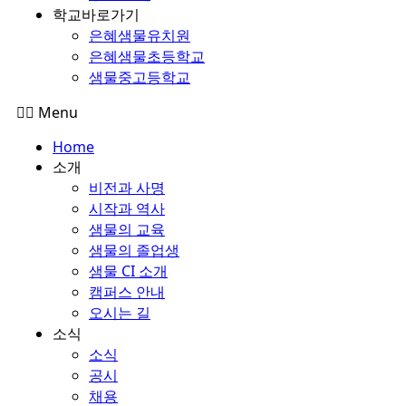
학교바로가기
은혜샘물유치원
은혜샘물초등학교
샘물중고등학교
Menu
Home
소개
비전과 사명
시작과 역사
샘물의 교육
샘물의 졸업생
샘물 CI 소개
캠퍼스 안내
오시는 길
소식
소식
공시
채용