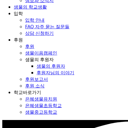
샘보와 소식지
샘물의 학교생활
입학
입학 안내
FAQ 자주 묻는 질문들
상담 신청하기
후원
후원
샘물이음캠페인
샘물의 후원자
샘물의 후원자
후원자님의 이야기
후원보고서
후원 소식
학교바로가기
은혜샘물유치원
은혜샘물초등학교
샘물중고등학교