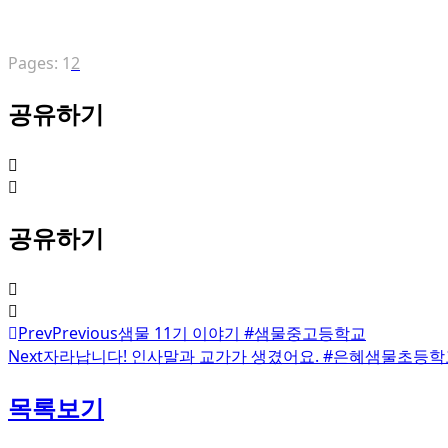
Page
,
Page
Pages:
1
2
공유하기
공유하기
Prev
Previous
샘물 11기 이야기 #샘물중고등학교
Next
자라납니다! 인사말과 교가가 생겼어요. #은혜샘물초등학
목록보기