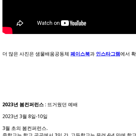
더 많은 사진은 샘물배움공동체
페이스북
과
인스타그램
에서 
2023년 봄컨퍼런스
: 뜨거웠던 예배
2023년 3월 8일-10일
3월 초의 봄컨퍼런스.
중학교는 학교 곳곳에서 3일 간, 고등학교는 무려 4년 만에 