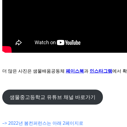
더 많은 사진은 샘물배움공동체
페이스북
과
인스타그램
에서 
샘물중고등학교 유튜브 채널 바로가기
–> 2022년 봄컨퍼런스는 아래 2페이지로