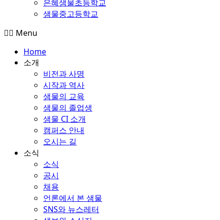
은혜샘물초등학교
샘물중고등학교
Menu
Home
소개
비전과 사명
시작과 역사
샘물의 교육
샘물의 졸업생
샘물 CI 소개
캠퍼스 안내
오시는 길
소식
소식
공시
채용
언론에서 본 샘물
SNS와 뉴스레터