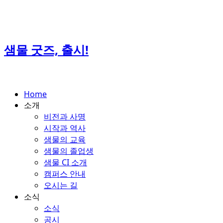
Skip
to
content
샘물 굿즈, 출시!
Home
소개
비전과 사명
시작과 역사
샘물의 교육
샘물의 졸업생
샘물 CI 소개
캠퍼스 안내
오시는 길
소식
소식
공시